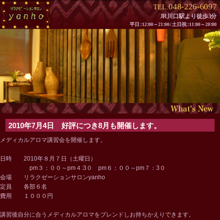
048-226-6097
TEL:
JR川口駅より徒歩3分
平
日：
1
2：
00～2
1：
0
0/
土日
祝：
1
1：
00～2
0：
00
2010年7月4日 好評につき8月も開催します。
メディカルアロマ講習会を開催します。
日時 2010年８月７日（土曜日）
pm３：００～pm４:3０ pm６：００～pm７：3０
会場 リラクゼーションサロンyanho
定員 各部６名
費用 １０００円
講習後自分に合うメディカルアロマをブレンドしお持ちかえりできます。