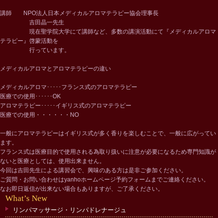
講師 NPO法人日本メディカルアロマテラピー協会理事長
吉田晶一先生
現在聖学院大学にて講師など、多数の講演活動にて『メディカルアロマ
テラピー』啓蒙活動を
行っています。
メディカルアロマとアロマテラピーの違い
メディカルアロマ･････フランス式のアロマテラピー
医療での使用･･････OK
アロマテラピー･････イギリス式のアロマテラピー
医療での使用・・・・・・NO
一般にアロマテラピーはイギリス式が多く香りを楽しむことで、一般に広がってい
ます。
フランス式は医療目的で使用される為取り扱いに注意が必要になるため専門知識が
ないと医療としては、使用出来ません。
今回は吉田先生による講習会で、興味のある方は是非ご参加ください。
ご質問・お問い合わせはyanhoホームページ予約フォームまでご連絡ください。
なお即日返信が出来ない場合もありますが、ご了承ください。
What
’
s New
リンパマッサージ・リンパドレナージュ