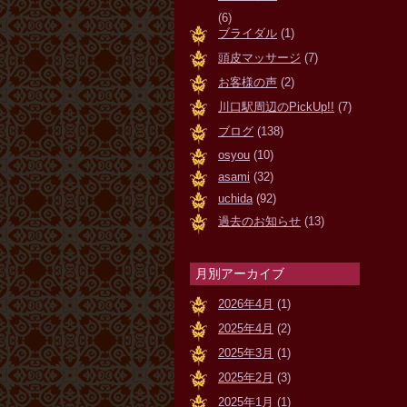
(6)
ブライダル
(1)
頭皮マッサージ
(7)
お客様の声
(2)
川口駅周辺のPickUp!!
(7)
ブログ
(138)
osyou
(10)
asami
(32)
uchida
(92)
過去のお知らせ
(13)
月別アーカイブ
2026年4月
(1)
2025年4月
(2)
2025年3月
(1)
2025年2月
(3)
2025年1月
(1)