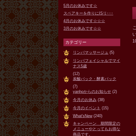
5月のお休みです☆
スペアキーを作りにISリ･･･
4月のお休みです☆☆☆
3月のお休みです☆☆
カテゴリー
リンパマッサージュ
(5)
リンパフェイシャルでマイ
ナス5歳
(12)
炭酸パック・酵素パック
(7)
yanhoからのお知らせ
(2)
今月のお休み
(38)
今月のイベント
(15)
What'sNew
(240)
キャンペーン 期間限定の
メニューやとってもお得な
商品です。