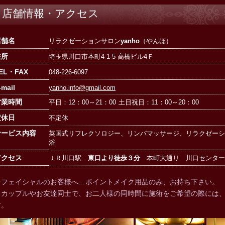
店舗情報・アクセス
店舗名
リラクゼーションサロン
yanho
（やんほ）
住所
埼玉県川口市本町4-1-5 高橋ビル4Ｆ
EL・FAX
048-226-6097
-mail
yanho.info@gmail.com
営業時間
の声
平日：12：00～21：00
土日祝日：11：00～20：00
定休日
不定休
サービス内容
英国式リフレクソロジー、リンパマッサージ、リラクゼーシ
浴
アクセス
ＪＲ川口駅
東口より徒歩３分
本町大通り 川口センター
☆フェイシャルのお客様へ…ポイントメイク用品のみ、お持ち下さい。
内
※カップルやお友達同士で、お二人様の同時間に施術をご希望の際には
す。