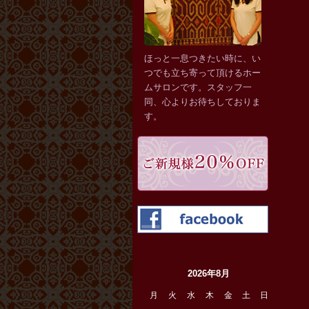
ほっと一息つきたい時に、い
つでも立ち寄って頂けるホー
ムサロンです。スタッフ一
同、心よりお待ちしておりま
す。
ご新規様
faceboo
2026年8月
月
火
水
木
金
土
日