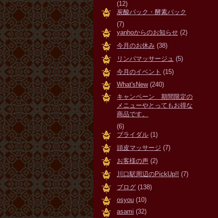
(12)
炭酸パック・酵素パック
(7)
yanhoからのお知らせ
(2)
今月のお休み
(38)
リンパマッサージュ
(5)
今月のイベント
(15)
What'sNew
(240)
キャンペーン 期間限定の
メニューやとってもお得な
商品です。
(6)
ブライダル
(1)
頭皮マッサージ
(7)
お客様の声
(2)
川口駅周辺のPickUp!!
(7)
ブログ
(138)
osyou
(10)
asami
(32)