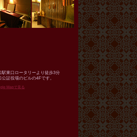
口駅東口ロータリーより徒歩3分
口公証役場のビルの4Fです。
ogle Mapで見る