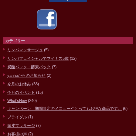
カテゴリー
リンパマッサージュ
(5)
リンパフェイシャルでマイナス5歳
(12)
炭酸パック・酵素パック
(7)
yanhoからのお知らせ
(2)
今月のお休み
(38)
今月のイベント
(15)
What'sNew
(240)
キャンペーン 期間限定のメニューやとってもお得な商品です。
(6)
ブライダル
(1)
頭皮マッサージ
(7)
お客様の声
(2)