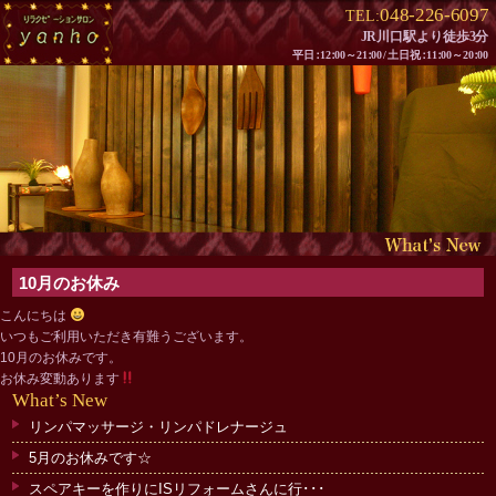
048-226-6097
TEL:
JR川口駅より徒歩3分
平
日：
1
2：
00～2
1：
0
0/
土日
祝：
1
1：
00～2
0：
00
10月のお休み
こんにちは
いつもご利用いただき有難うございます。
10月のお休みです。
お休み変動あります
What
’
s New
リンパマッサージ・リンパドレナージュ
5月のお休みです☆
スペアキーを作りにISリフォームさんに行･･･