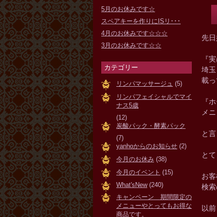
5月のお休みです☆
スペアキーを作りにISリ･･･
4月のお休みです☆☆☆
先日
3月のお休みです☆☆
『実
カテゴリー
埼玉
載っ
リンパマッサージュ
(5)
リンパフェイシャルでマイ
『ホ
ナス5歳
メニ
(12)
炭酸パック・酵素パック
と言
(7)
yanhoからのお知らせ
(2)
とて
今月のお休み
(38)
今月のイベント
(15)
お客
What'sNew
(240)
検索
キャンペーン 期間限定の
メニューやとってもお得な
以前
商品です。