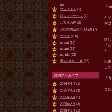
(6)
『m
ブライダル
(1)
頭皮マッサージ
(7)
と話
お客様の声
(2)
やは
川口駅周辺のPickUp!!
(7)
ブログ
(138)
嬉し
osyou
(10)
『ど
asami
(32)
と、
uchida
(92)
過去のお知らせ
(13)
記事
この
月別アーカイブ
『有
2026年4月
(1)
とお
2025年4月
(2)
2025年3月
(1)
2025年2月
(3)
2025年1月
(1)