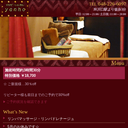
048-226-6097
TEL:
JR川口駅より徒歩3分
平
日：
1
2：
00～2
1：
0
0/
土日
祝：
1
1：
00～2
0：
00
施術時間約3時間30分
特別価格 ￥18,700
☆ ご新規様…30％off
リピーター様も前日までのご予約で30%off
ご予約状況を確認できます
What
’
s New
リンパマッサージ・リンパドレナージュ
5月のお休みです☆