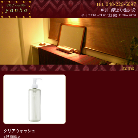
048-226-6097
TEL:
JR川口駅より徒歩3分
平
日：
1
2：
00～2
1：
0
0/
土日
祝：
1
1：
00～2
0：
00
クリアウォッシュ
<洗顔料>