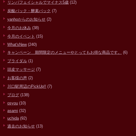
リンパフェイシャルでマイナス5歳
(12)
炭酸パック・酵素パック
(7)
yanhoからのお知らせ
(2)
今月のお休み
(38)
今月のイベント
(15)
What'sNew
(240)
キャンペーン 期間限定のメニューやとってもお得な商品です。
(6)
ブライダル
(1)
頭皮マッサージ
(7)
お客様の声
(2)
川口駅周辺のPickUp!!
(7)
ブログ
(138)
osyou
(10)
asami
(32)
uchida
(92)
過去のお知らせ
(13)