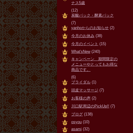
ナス5歳
(12)
炭酸パック・酵素パック
(7)
yanhoからのお知らせ
(2)
今月のお休み
(38)
今月のイベント
(15)
What'sNew
(240)
キャンペーン 期間限定の
メニューやとってもお得な
商品です。
(6)
ブライダル
(1)
頭皮マッサージ
(7)
お客様の声
(2)
川口駅周辺のPickUp!!
(7)
ブログ
(138)
osyou
(10)
asami
(32)