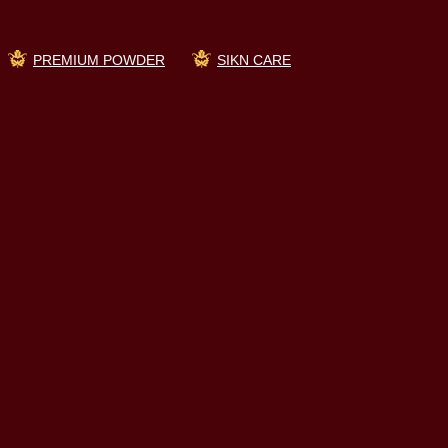
PREMIUM POWDER
SIKN CARE
の声
内