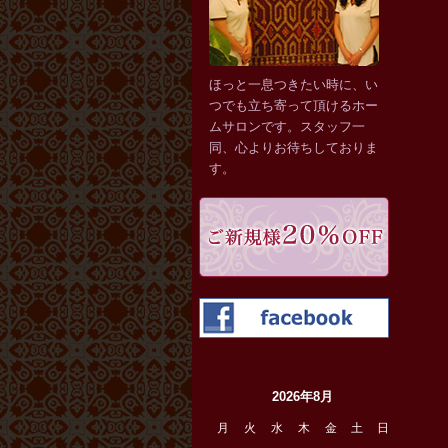
ほっと一息つきたい時に、い
つでも立ち寄って頂けるホー
ムサロンです。スタッフ一
同、心よりお待ちしておりま
す。
ご新規様
faceboo
2026年8月
月
火
水
木
金
土
日