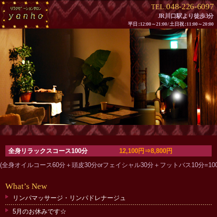
048-226-6097
TEL:
JR川口駅より徒歩3分
平
日：
1
2：
00～2
1：
0
0/
土日
祝：
1
1：
00～2
0：
00
全身リラックスコース100分
12,100円⇒8,800
円
(全身オイルコース60分＋頭皮30分orフェイシャル30分＋フットバス10分=10
What
’
s New
リンパマッサージ・リンパドレナージュ
5月のお休みです☆