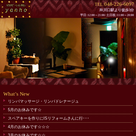
048-226-6097
TEL:
JR川口駅より徒歩3分
平
日：
1
2：
00～2
1：
0
0/
土日
祝：
1
1：
00～2
0：
00
What
’
s New
リンパマッサージ・リンパドレナージュ
5月のお休みです☆
スペアキーを作りにISリフォームさんに行･･･
4月のお休みです☆☆☆
3月のお休みです☆☆