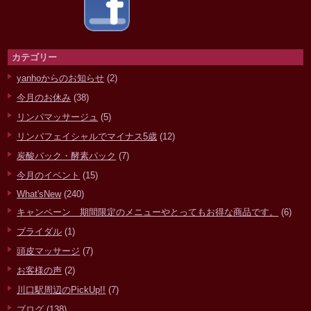
カテゴリー
yanhoからのお知らせ
(2)
今月のお休み
(38)
リンパマッサージュ
(5)
リンパフェイシャルでマイナス5歳
(12)
炭酸パック・酵素パック
(7)
今月のイベント
(15)
What'sNew
(240)
キャンペーン 期間限定のメニューやとってもお得な商品です。
(6)
ブライダル
(1)
頭皮マッサージ
(7)
お客様の声
(2)
川口駅周辺のPickUp!!
(7)
ブログ
(138)