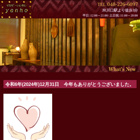
048-226-6097
TEL:
JR川口駅より徒歩3分
平
日：
1
2：
00～2
1：
0
0/
土日
祝：
1
1：
00～2
0：
00
令和6年(2024年)12月31日 今年もありがとうございました。