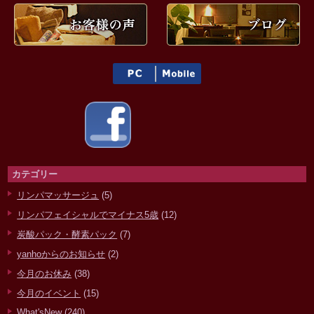
カテゴリー
リンパマッサージュ
(5)
リンパフェイシャルでマイナス5歳
(12)
炭酸パック・酵素パック
(7)
yanhoからのお知らせ
(2)
今月のお休み
(38)
今月のイベント
(15)
What'sNew
(240)